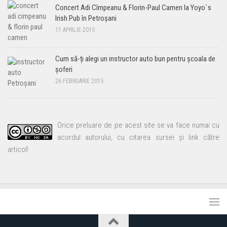
Concert Adi Cîmpeanu & Florin-Paul Camen la Yoyo`s
Irish Pub în Petroșani
11 APRILIE 2015
Cum să-ți alegi un instructor auto bun pentru școala de
șoferi
26 FEBRUARIE 2015
Orice preluare de pe acest site se va face numai cu
acordul autorului, cu citarea sursei și link către
articol!