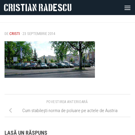
Skip to content
DE
CRISTI
·
23 SEPTEMBRIE 2014
POVESTIREA ANTERIOARĂ
Cum stabilești norma de poluare pe actele de Austria
LASĂ UN RĂSPUNS